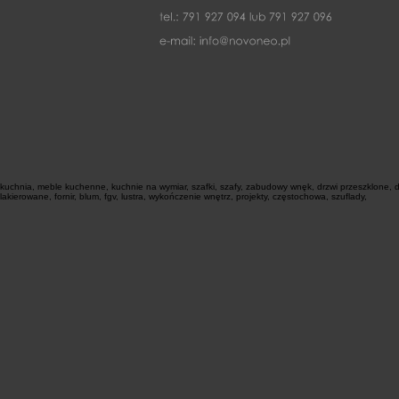
kuchnia, meble kuchenne, kuchnie na wymiar, szafki, szafy, zabudowy wnęk, drzwi przeszklone, dr
lakierowane, fornir, blum, fgv, lustra, wykończenie wnętrz, projekty, częstochowa, szuflady,