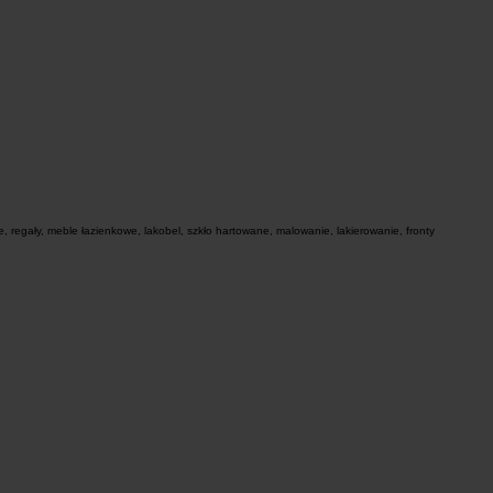
 regały, meble łazienkowe, lakobel, szkło hartowane, malowanie, lakierowanie, fronty