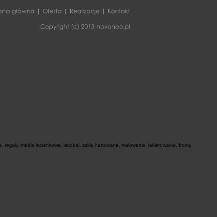
Strona
główna
Oferta
Realizacje
Kontakt
Copyright
(c)
2013
novoneo.pl
 regały, meble łazienkowe, lakobel, szkło hartowane, malowanie, lakierowanie, fronty