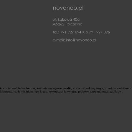
kuchnia, meble kuchenne, kuchnie na wymiar, szafki, szafy, zabudowy wnęk, drzwi przeszklone, dr
lakierowane, fornir, blum, fgv, lustra, wykończenie wnętrz, projekty, częstochowa, szuflady,