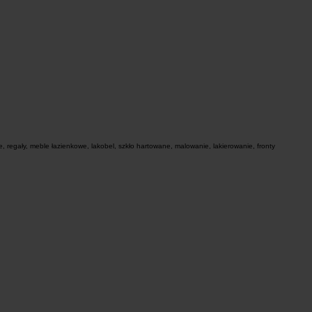
 regały, meble łazienkowe, lakobel, szkło hartowane, malowanie, lakierowanie, fronty