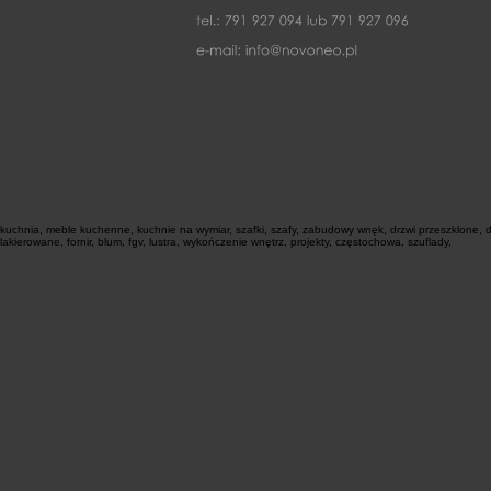
kuchnia, meble kuchenne, kuchnie na wymiar, szafki, szafy, zabudowy wnęk, drzwi przeszklone, dr
lakierowane, fornir, blum, fgv, lustra, wykończenie wnętrz, projekty, częstochowa, szuflady,